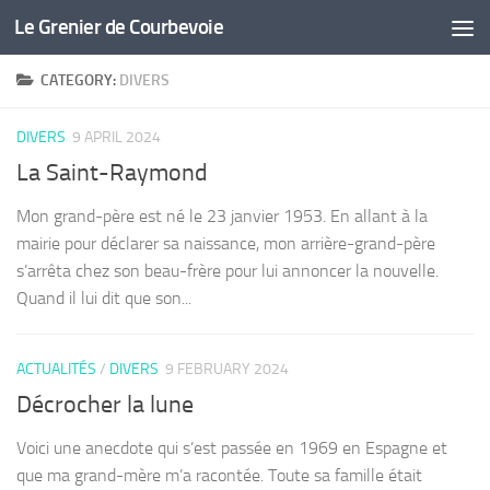
Le Grenier de Courbevoie
Skip to content
CATEGORY:
DIVERS
DIVERS
9 APRIL 2024
La Saint-Raymond
Mon grand-père est né le 23 janvier 1953. En allant à la
mairie pour déclarer sa naissance, mon arrière-grand-père
s’arrêta chez son beau-frère pour lui annoncer la nouvelle.
Quand il lui dit que son...
ACTUALITÉS
/
DIVERS
9 FEBRUARY 2024
Décrocher la lune
Voici une anecdote qui s’est passée en 1969 en Espagne et
que ma grand-mère m’a racontée. Toute sa famille était