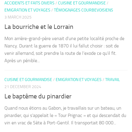
ACCIDENTS ET FAITS DIVERS
/
CUISINE ET GOURMANDISE
/
EMIGRATION ET VOYAGES
/
TÉMOIGNAGES COURBEVOISIENS
3 MARCH 2025
La bourriche et le Lorrain
Mon arrière-grand-père venait d’une petite localité proche de
Nancy. Durant la guerre de 1870 il lui fallut choisir : soit de
venir allemand, soit prendre la route de l’exode ce qu’il fit.
Après un pénible...
CUISINE ET GOURMANDISE
/
EMIGRATION ET VOYAGES
/
TRAVAIL
21 DECEMBER 2024
Le baptême du pinardier
Quand nous étions au Gabon, je travaillais sur un bateau, un
pinardier, qui s’appelait le « Tour Prignac » et qui descendait du
vin en vrac de Sète à Port-Gentil. Il transportait 80 000...