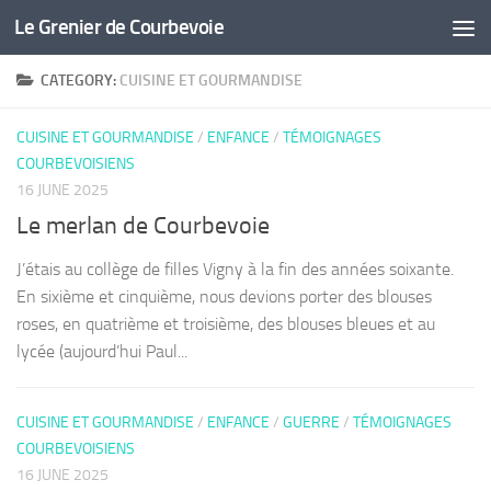
Le Grenier de Courbevoie
Skip to content
CATEGORY:
CUISINE ET GOURMANDISE
CUISINE ET GOURMANDISE
/
ENFANCE
/
TÉMOIGNAGES
COURBEVOISIENS
16 JUNE 2025
Le merlan de Courbevoie
J’étais au collège de filles Vigny à la fin des années soixante.
En sixième et cinquième, nous devions porter des blouses
roses, en quatrième et troisième, des blouses bleues et au
lycée (aujourd’hui Paul...
CUISINE ET GOURMANDISE
/
ENFANCE
/
GUERRE
/
TÉMOIGNAGES
COURBEVOISIENS
16 JUNE 2025