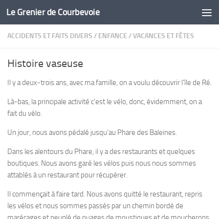
Le Grenier de Courbevoie
Skip to content
ACCIDENTS ET FAITS DIVERS
/
ENFANCE
/
VACANCES ET FÊTES
Histoire vaseuse
Il y a deux-trois ans, avec ma famille, on a voulu découvrir l’île de Ré.
Là-bas, la principale activité c’est le vélo, donc, évidemment, on a
fait du vélo.
Un jour, nous avons pédalé jusqu’au Phare des Baleines.
Dans les alentours du Phare, il y a des restaurants et quelques
boutiques. Nous avons garé les vélos puis nous nous sommes
attablés à un restaurant pour récupérer.
Il commençait à faire tard. Nous avons quitté le restaurant, repris
les vélos et nous sommes passés par un chemin bordé de
marécages et peuplé de nuages de moustiques et de moucherons.