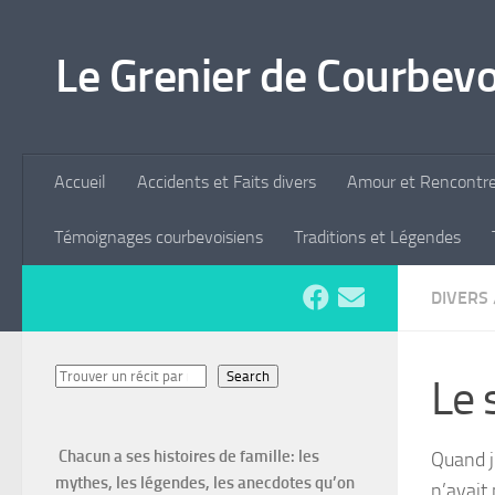
Skip to content
Le Grenier de Courbevo
Accueil
Accidents et Faits divers
Amour et Rencontr
Témoignages courbevoisiens
Traditions et Légendes
DIVERS
Search
Search
Le 
Chacun a ses histoires de famille: les
Quand j
mythes, les légendes, les anecdotes qu’on
n’avait 