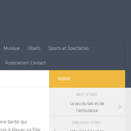
Musique
Objets
Sports et Spectacles
Association/ Contact
MORE
NEXT STORY
Le jeu du taxi et de
l’ambulance
une tante qui
PREVIOUS STORY
as à élever sa fille