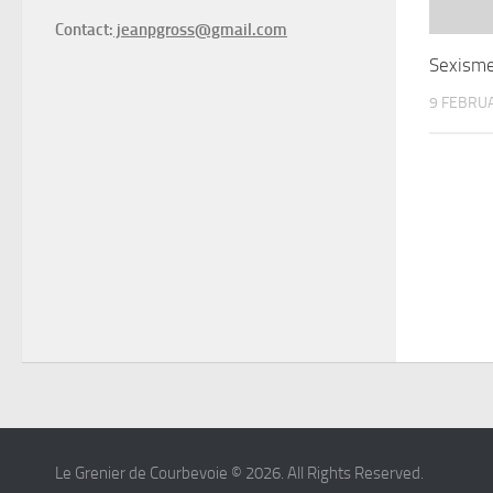
Contact:
jeanpgross@gmail.com
Sexisme
9 FEBRU
Le Grenier de Courbevoie © 2026. All Rights Reserved.