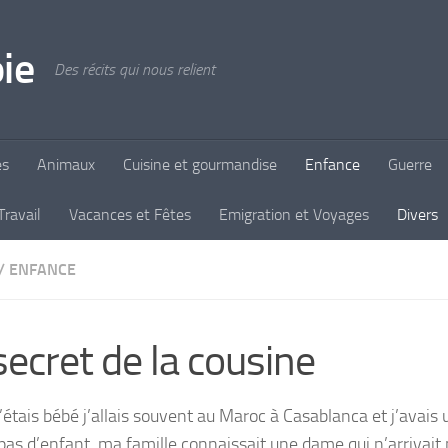
ie
Des récits qui nous relient
es
Animaux
Cuisine et gourmandise
Enfance
Guerre
Travail
Vacances et Fêtes
Emigration et Voyages
Divers
/
ENFANCE
secret de la cousine
’étais bébé j’allais souvent au Maroc à Casablanca et j’avais 
pas d’enfant, ma famille connaissait une dame qui n’arrivait p