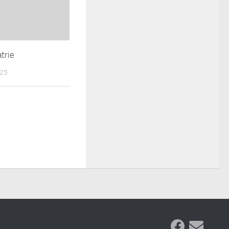
trie
25