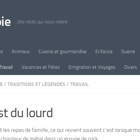
ie
Des récits qui nous relient
es
Animaux
Cuisine et gourmandise
Enfance
Guerre
Travail
Vacances et Fêtes
Emigration et Voyages
Divers
E
/
TRADITIONS ET LÉGENDES
/
TRAVAIL
st du lourd
 les repas de famille, ce qui revient souvent c’est lorsque mo
 chanteur de métal dans un groupe de rock.