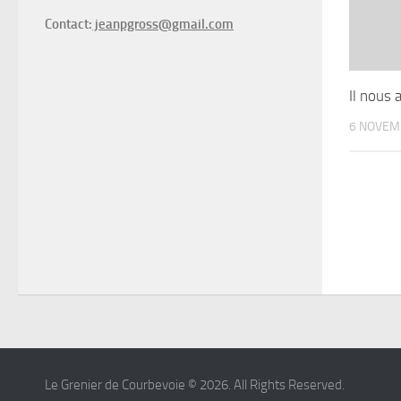
Contact:
jeanpgross@gmail.com
Il nous 
6 NOVEM
Le Grenier de Courbevoie © 2026. All Rights Reserved.