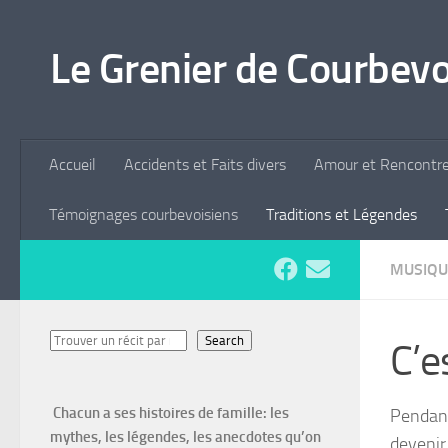
Skip to content
Le Grenier de Courbevo
Accueil
Accidents et Faits divers
Amour et Rencontr
Témoignages courbevoisiens
Traditions et Légendes
MUSIQU
Search
Search
C’e
Chacun a ses histoires de famille: les
Pendant
mythes, les légendes, les anecdotes qu’on
devenir