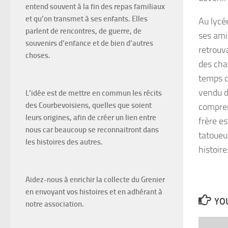
entend souvent à la fin des repas familiaux
et qu’on transmet à ses enfants. Elles
Au lycée
parlent de rencontres, de guerre, de
ses ami
souvenirs d’enfance et de bien d’autres
retrouva
choses.
des cha
temps ce
vendu d
L’idée est de mettre en commun les récits
des Courbevoisiens, quelles que soient
compren
leurs origines, afin de créer un lien entre
frère e
nous car beaucoup se reconnaitront dans
tatoueu
les histoires des autres.
histoire
Aidez-nous à enrichir la collecte du Grenier
en envoyant vos histoires et en adhérant à
YOU
notre association.