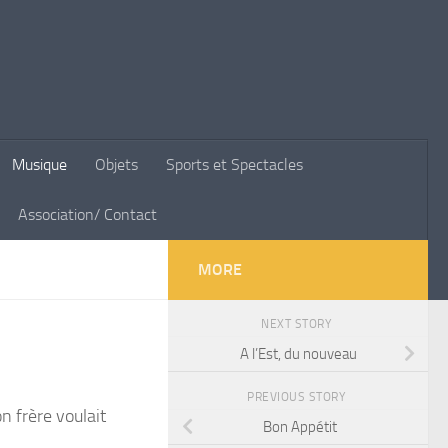
Musique
Objets
Sports et Spectacles
Association/ Contact
MORE
NEXT STORY
A l’Est, du nouveau
PREVIOUS STORY
n frère voulait
Bon Appétit