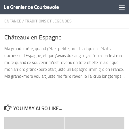
Le Grenier de Courbevoie
Skip to content
ENFANCE
/
TRADITIONS ET LÉGENDES
Châteaux en Espagne
Ma grand-mère, quand j’étais petite, me disait qu’elle était la
duchesse d’Espagne, et que j’avais du sang royal. J’en ai parlé à ma
mère quand ce souvenir m’est revenu en tête et elle m’a dit que
mon arrière grand-père était juste un Espagnol immigré en France.
Ma grand-mère voulait juste me faire rêver. Je l’ai crue longtemps…
YOU MAY ALSO LIKE...