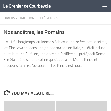
Le Grenier de Courbevoie
Skip to content
DIVERS
/
TRADITIONS ET LÉGENDES
Nos ancêtres, les Romains
Il y a très longtemps, au IVème siècle avant notre ère, nos ancêtres,
les Pinci vivaient dans une grande maison en Italie, qui était incluse
dans le mur d’Aurélien, une enceinte fortifiée qui protégeait Rome.
Elle était bâtie sur une colline qui s’appelait le Monte Pincio et
plusieurs familles l’occupaient. Les Pinci: c’est nous !
YOU MAY ALSO LIKE...