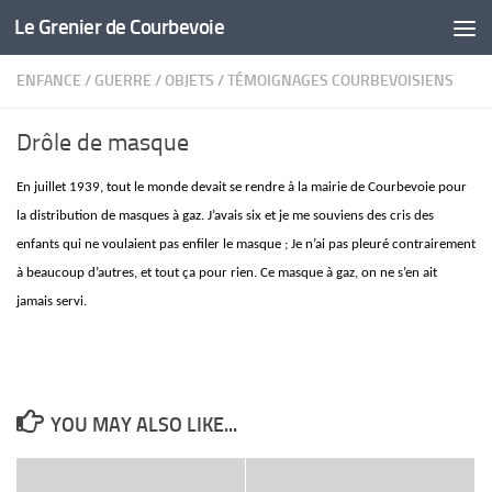
Le Grenier de Courbevoie
Skip to content
ENFANCE
/
GUERRE
/
OBJETS
/
TÉMOIGNAGES COURBEVOISIENS
Drôle de masque
En juillet 1939, tout le monde devait se rendre à la mairie de Courbevoie pour
la distribution de masques à gaz. J’avais six et je me souviens des cris des
enfants qui ne voulaient pas enfiler le masque ; Je n’ai pas pleuré contrairement
à beaucoup d’autres, et tout ça pour rien. Ce masque à gaz, on ne s’en ait
jamais servi.
YOU MAY ALSO LIKE...